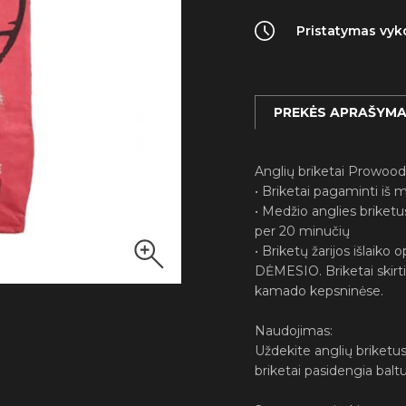
Pristatymas vykd
PREKĖS APRAŠYM
Anglių briketai Prowood 
• Briketai pagaminti iš 
• Medžio anglies briketus
per 20 minučių
• Briketų žarijos išlaiko
DĖMESIO. Briketai skir
kamado kepsninėse.
Naudojimas:
Uždekite anglių briketus 
briketai pasidengia baltu