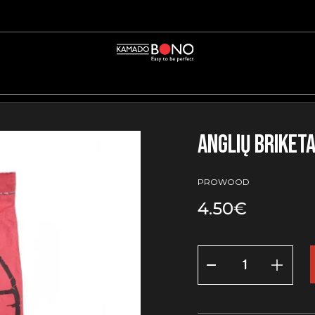
Anglių briketai
PROWOOD
4.50
€
produkto
kiekis:
Anglių
briketai,
2
kg