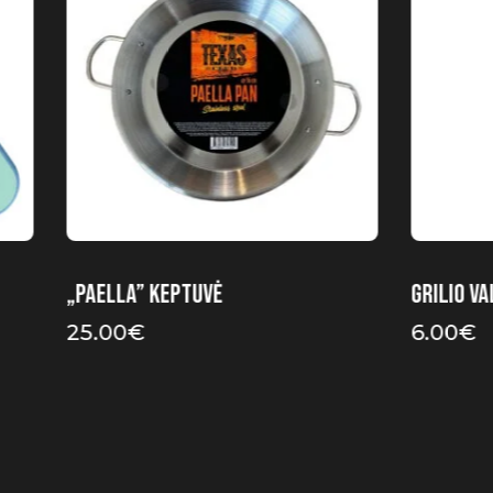
„Paella” keptuvė
Grilio va
25.00
€
6.00
€