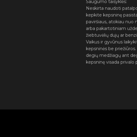
Saugumo taisyklės:
Neskirta naudoti patalpo
kepkite kepsninę pasista
paviršiaus, atokiau nuo 
arba pakartotiniam uždeg
žiebtuvėlių dujų ar benz
Vaikus ir gyvūnus laikyk
kepsninės be priežiūros
degių medžiagų ant dega
kepsninę visada privalo 