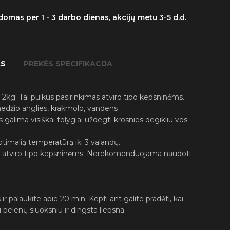
omas per 1 - 3 darbo dienas, akcijų metu 3-5 d.d.
AS
PREKĖS SPECIFIKACIJA
2kg. Tai puikus pasirinkimas atviro tipo kepsninėms.
medžio anglies, krakmolo, vandens
 galima visiškai tolygiai uždegti krosnies degikliu vos
 optimalią temperatūrą iki 3 valandų.
ti atviro tipo kepsninėms. Nerekomenduojama naudoti
ir palaukite apie 20 min. Kepti ant galite pradėti, kai
 pelenų sluoksniu ir dingsta liepsna.