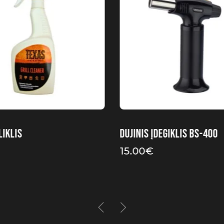
liklis
Dujinis įdegiklis BS-400
15.00
€