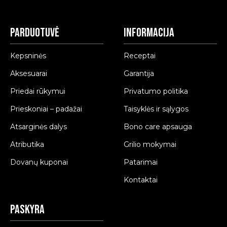
Parduotuvė
Informacija
Kepsninės
Receptai
Aksesuarai
Garantija
Priedai rūkymui
Privatumo politika
Prieskoniai – padažai
Taisyklės ir sąlygos
Atsarginės dalys
Bono care apsauga
Atributika
Grilio mokymai
Dovanų kuponai
Patarimai
Kontaktai
Paskyra