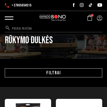
+37065654515
0
Rūkymo dulkės
FILTRAI