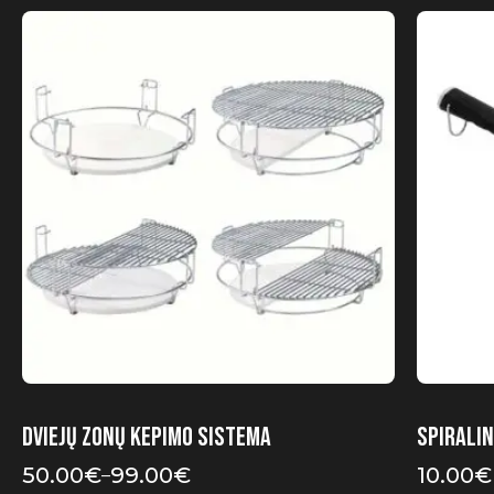
This
product
has
multiple
variants.
The
options
may
be
chosen
on
the
product
page
Dviejų zonų kepimo sistema
Spiralin
50.00
€
99.00
€
10.00
€
–
Price