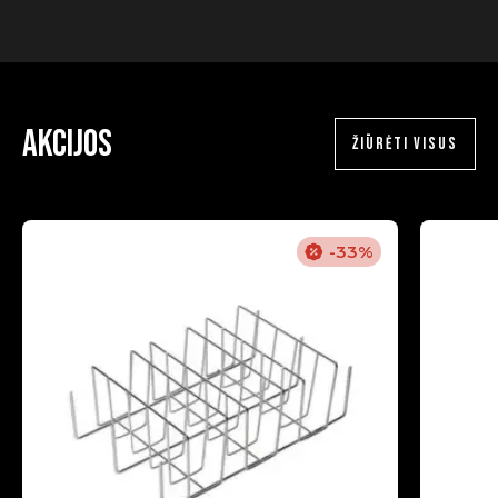
Akcijos
ŽIŪRĖTI VISUS
-33%