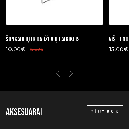
Šonkaulių ir daržovių laikiklis
Vištieno
10.00
€
15.00
€
15.00
€
Original
Current
Original
Current
price
price
price
price
was:
is:
was:
is:
15.00€.
10.00€.
20.00€.
15.00€.
Aksesuarai
ŽIŪRĖTI VISUS