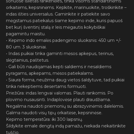
šonuose išlietas rankenėles, tinka visoms standartinėms
orkaitėms, kepsninėms. Kepkite, marinuokite, troškinkite –
indas išties universalus. Gaminkite ir patiekite savo
mėgstamus patiekalus šiame kepimo inde, kuris papuoš
bet kurį šventinį stalą ir leis mėgautis kokybiškai
pagamintu maistu.
• Kepimo indo emalės padengimo sluoksnis: 450 um +/-
80 um. 3 sluoksniai.
• Indas puikiai tinka gaminti mėsos apkepus, terinus,
slėgtainius, paštetus.
• Gali būti naudojamas kepti saldiems ir nesaldiems
pyragams, apkepams, mėsos patiekalams.
• Siaura forma, neužima daug vietos šaldytuve, tad puikiai
tinka nekeptiems desertams formuoti.
Priežiūra: indas lengvai valomas. Plauti rankomis. Po
plovimo nusausinti. Indaplovėse plauti draudžiama.
Negalima naudoti priemonių su abrazyvinėmis dalelėmis.
Galima naudoti visų tipų orkaitėse, kepsninėse.
Kepimo temperatūra: iki 300 laipsnių.
Šildykite emale dengtą indą pamažu, niekada nekaitinkite
tuščio.