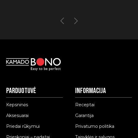
range:
50.00€
through
99.00€
Parduotuvė
Informacija
Kepsninės
Receptai
Aksesuarai
Garantija
Priedai rūkymui
Privatumo politika
Prieskoniai – padažai
Taisyklės ir sąlygos