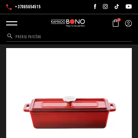
+37065654515
0