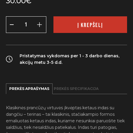
30.00
€
produkto
kiekis:
Į KREPŠELĮ
Kepimo
indas
su
dangčiu,
raudonas,
1,7
Pristatymas vykdomas per 1 - 3 darbo dienas,
l
akcijų metu 3-5 d.d.
PREKĖS APRAŠYMAS
PREKĖS SPECIFIKACIJA
Klasikinės prancūzų virtuvės įkvėptas ketaus indas su
dangčiu – terinas – tai klasikinis, stačiakampio formos
emaliuotas ketaus indas, kuriame nesunkiai paruošite tiek
saldžius, tiek nesaldžius patiekalus. Indas turi patogias,