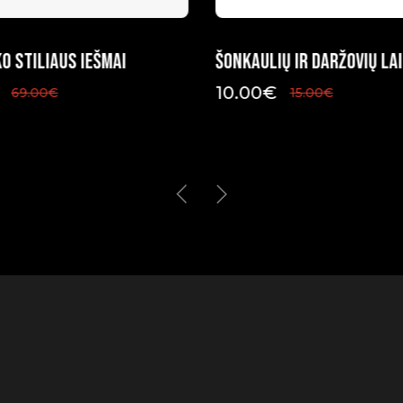
o stiliaus iešmai
Šonkaulių ir daržovių lai
10.00
€
69.00
€
15.00
€
Original
Current
price
price
was:
is:
15.00€.
10.00€.