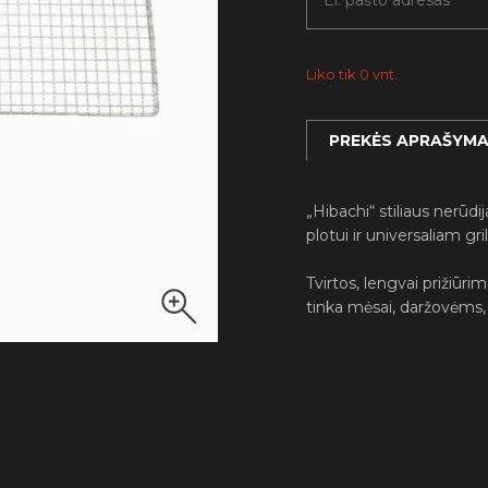
Liko tik 0 vnt.
PREKĖS APRAŠYM
„Hibachi“ stiliaus nerūd
plotui ir universaliam gril
Tvirtos, lengvai prižiūri
tinka mėsai, daržovėms, 