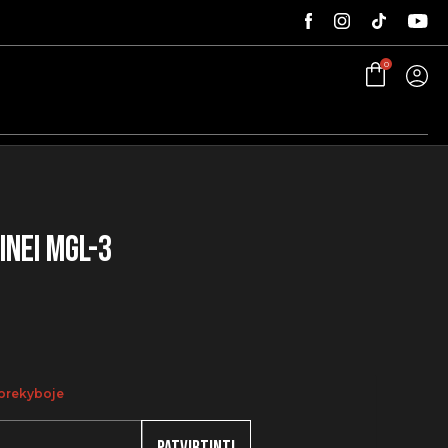
0
inei MGL-3
 prekyboje