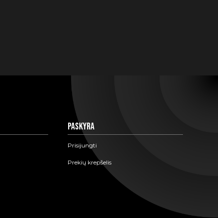
Paskyra
Prisijungti
Prekių krepšelis