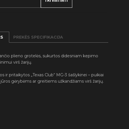
AS
PREKĖS SPECIFIKACIJA
ijančio plieno grotelės, sukurtos didesniam kepimo
inimui virš žarijų.
mos ir pritaikytos „Texas Club“ MG-3 šašlykinei – puikiai
jūros gėrybėms ar greitiems užkandžiams virš žarijų.