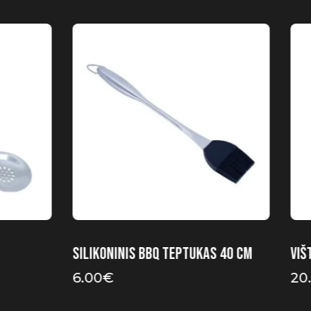
Silikoninis BBQ teptukas 40 cm
Viš
6.00
€
20