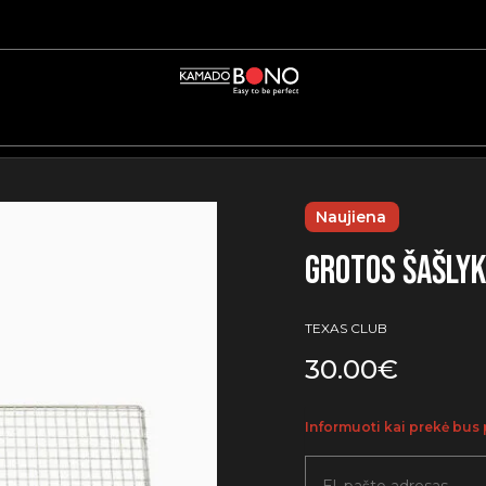
Naujiena
Grotos šašlyk
TEXAS CLUB
30.00
€
Informuoti kai prekė bus