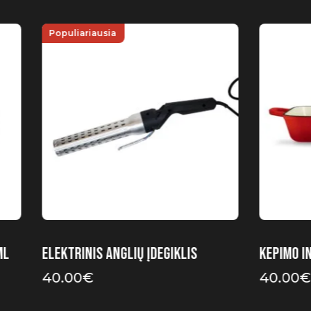
Populiariausia
ml
Elektrinis anglių įdegiklis
Kepimo i
40.00
€
40.00
€