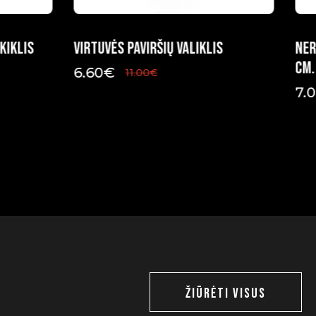
kiklis
Virtuvės paviršių valiklis
Ner
cm.
6.60
€
11.00
€
Original
Current
price
price
7.
Ori
Cur
was:
is:
pri
pri
11.00€.
6.60€.
was
is:
10.
7.0
ŽIŪRĖTI VISUS