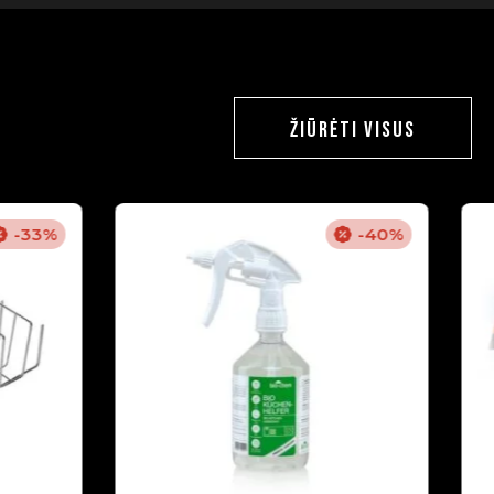
ŽIŪRĖTI VISUS
-33%
-40%