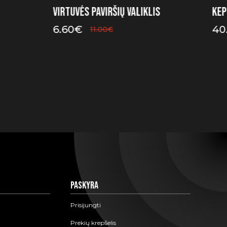
Virtuvės paviršių valiklis
Kep
6.60
€
40
11.00
€
Original
Current
price
price
was:
is:
11.00€.
6.60€.
Paskyra
Prisijungti
Prekių krepšelis