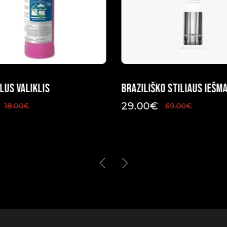
lus valiklis
Braziliško stiliaus iešma
29.00
€
18.00
€
69.00
€
Original
Current
price
price
was:
is:
69.00€.
29.00€.