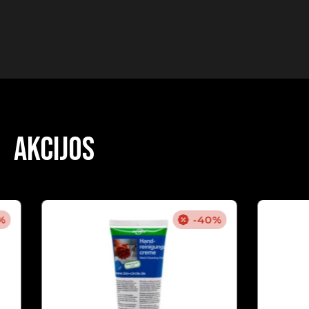
Akcijos
%
-40%