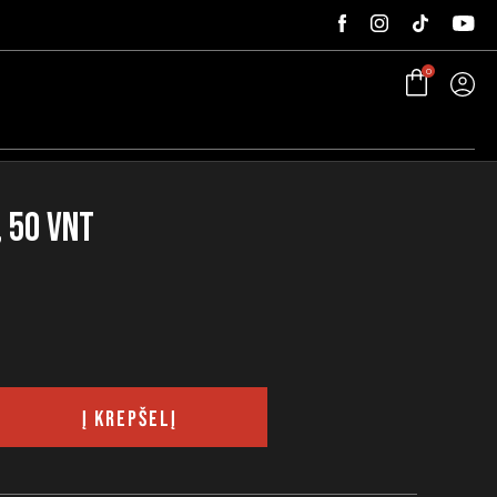
0
, 50 vnt
Į KREPŠELĮ