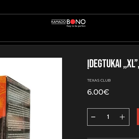
Įdegtukai ,,XL”
TEXAS CLUB
6.00
€
produkto
kiekis:
Įdegtukai
,,XL'',
50
vnt