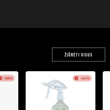
ŽIŪRĖTI VISUS
-58%
-40%