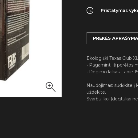
Pristatymas vykd
PREKĖS APRAŠYM
Ekologiški Texas Club XL
• Pagaminti iš porėtos m
• Degimo laikas – apie 1
Naudojimas: sudėkite į 
uždekite.
Svarbu: kol įdegtukai ne