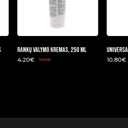
s
Rankų valymo kremas, 250 ml
Universa
4.20
€
10.80
€
7.00
€
Original
Current
Original
Current
price
price
price
price
was:
is:
was:
is:
7.00€.
4.20€.
18.00€.
10.80€.