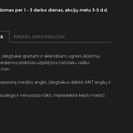
omas per 1 - 3 darbo dienas, akcijų metu 3-5 d.d.
AS
PREKĖS SPECIFIKACIJA
 įdegtukai greitam ir sklandžiam ugnies įkūrimui.
edienos plokštės užpildytos natūraliu vašku.
5 min.
kepsninę medžio anglis, įdegtukus dėkite ANT anglių ir
sudegė ir nenustojo rūkti, nepradėkite kepti maisto.