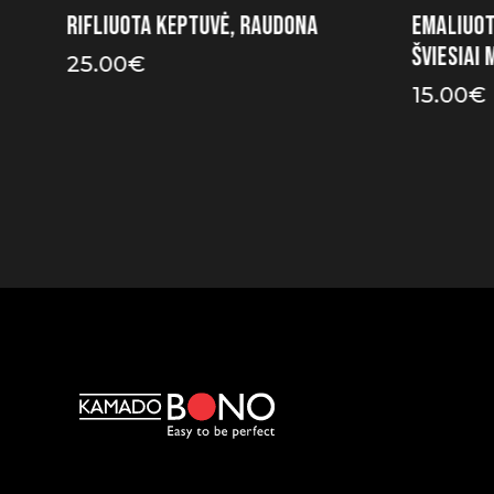
Rifliuota keptuvė, raudona
Emaliuot
šviesiai 
25.00
€
15.00
€