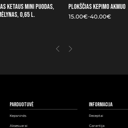
as ketaus mini puodas,
Plokščias kepimo akmuo
mėlynas, 0,65 l.
15.00
€
40.00
€
–
Price
range:
15.00€
through
40.00€
Parduotuvė
Informacija
Kepsninės
Receptai
Aksesuarai
Garantija