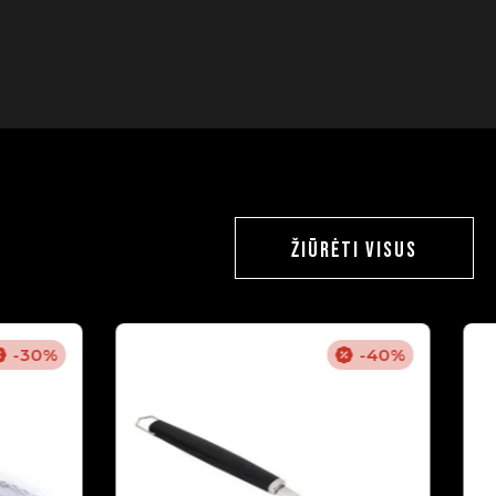
ŽIŪRĖTI VISUS
-30%
-40%