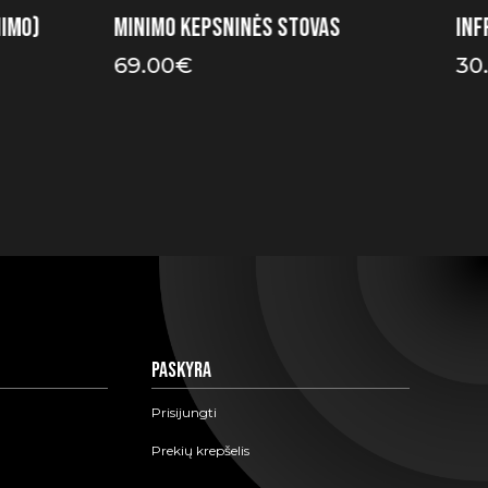
imo)
Minimo kepsninės stovas
Inf
69.00
€
30
Paskyra
Prisijungti
Prekių krepšelis