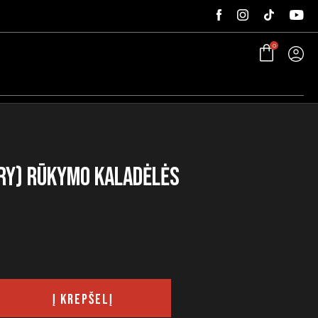
0
ory) rūkymo kaladėlės
Į KREPŠELĮ