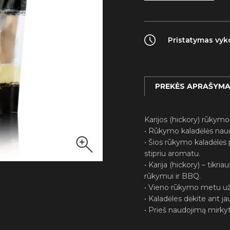
(Hickory)
rūkymo
kaladėlės
Pristatymas vykd
PREKĖS APRAŠYM
Karijos (hickory) rūkymo
• Rūkymo kaladėlės naud
• Šios rūkymo kaladėlės 
stipriu aromatu.
• Karija (hickory) – tikr
rūkymui ir BBQ.
• Vieno rūkymo metu užt
• Kaladėles dėkite ant jau
• Prieš naudojimą mirkyt