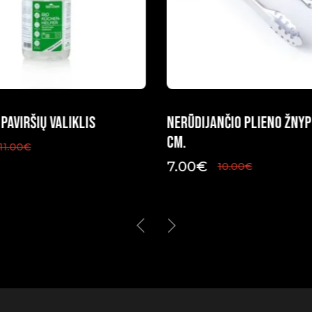
paviršių valiklis
Nerūdijančio plieno žnyp
cm.
11.00
€
7.00
€
10.00
€
Original
Current
price
price
was:
is:
10.00€.
7.00€.