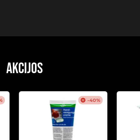
Akcijos
%
-40%