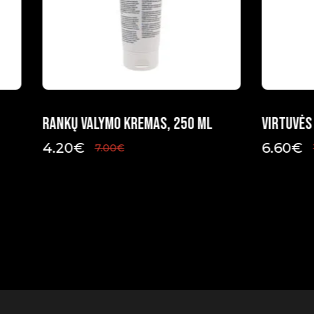
Rankų valymo kremas, 250 ml
Virtuvės 
4.20
€
6.60
€
7.00
€
Original
Current
Original
Current
price
price
price
price
was:
is:
was:
is:
7.00€.
4.20€.
11.00€.
6.60€.