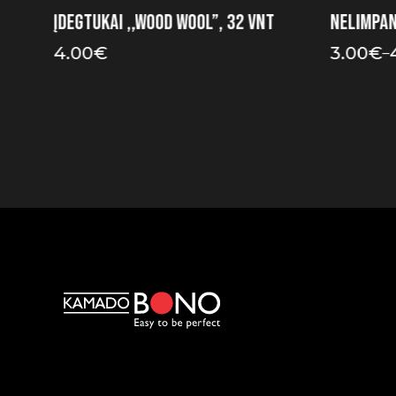
Įdegtukai ,,Wood Wool”, 32 vnt
Nelimpan
4.00
€
3.00
€
–
Price
range:
3.00€
through
4.00€