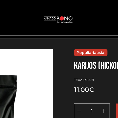
Populiariausia
Karijos (Hick
TEXAS CLUB
11.00
€
produkto
kiekis:
Karijos