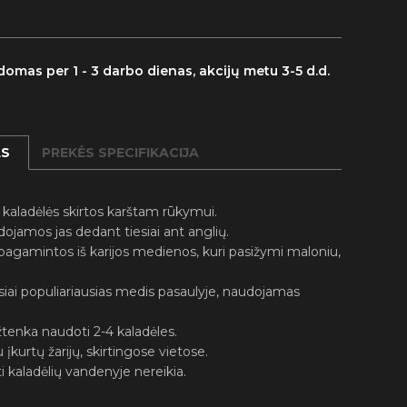
omas per 1 - 3 darbo dienas, akcijų metu 3-5 d.d.
AS
PREKĖS SPECIFIKACIJA
 kaladėlės skirtos karštam rūkymui.
ojamos jas dedant tiesiai ant anglių.
pagamintos iš karijos medienos, kuri pasižymi maloniu,
iausiai populiariausias medis pasaulyje, naudojamas
enka naudoti 2-4 kaladėles.
 įkurtų žarijų, skirtingose vietose.
i kaladėlių vandenyje nereikia.