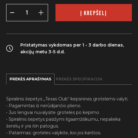
produkto
kiekis:
Į KREPŠELĮ
Spiralinis
grilio
šepetys
41
cm.
Pristatymas vykdomas per 1 - 3 darbo dienas,
akcijų metu 3-5 d.d.
PREKĖS APRAŠYMAS
PREKĖS SPECIFIKACIJA
Spiralinis šepetys „Texas Club“ kepsninės grotelėms valyti.
• Pagamintas iš nerūdijančio plieno.
• Juo lengvai nuvalysite groteles po kepimo
• Spiralinis šepetys pasižymi ilgaamžiškumu, nepalieka
šerelių ir yra itin patogus.
• Patarimas: groteles valykite, koi jos karštos.