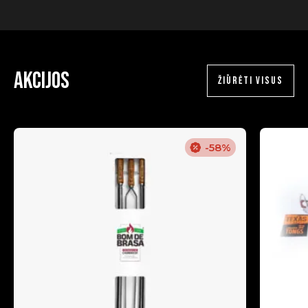
Akcijos
ŽIŪRĖTI VISUS
-58%