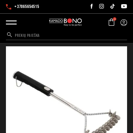
+37065654515
0