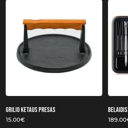
Grilio ketaus presas
Belaidi
15.00
€
189.00