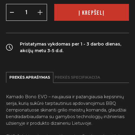
produkto
kiekis:
Į KREPŠELĮ
EVO
Žalgiris,
Victory
Green
Matte
Pristatymas vykdomas per 1 - 3 darbo dienas,
akcijų metu 3-5 d.d.
PREKĖS APRAŠYMAS
PREKĖS SPECIFIKACIJA
Kamado Bono EVO
– naujausia ir pažangiausia kepsninių
serija, kurią sukūrė tarptautinius apdovanojimus BBQ
čempionatuose skinanti grilio meistrų komanda, glaudžiai
bendradarbiaudama su gamybos technologijų inžinieriais
užsienyje ir produkto dizaineriu Lietuvoje.