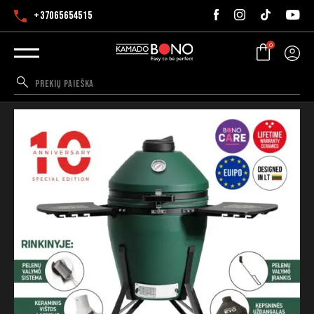
+37065654515
0