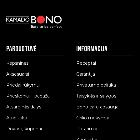
Parduotuvė
Informacija
Kepsninės
Receptai
Aksesuarai
Garantija
Priedai rūkymui
Privatumo politika
Prieskoniai – padažai
Taisyklės ir sąlygos
Atsarginės dalys
Bono care apsauga
Atributika
Grilio mokymai
Dovanų kuponai
Patarimai
Kontaktai