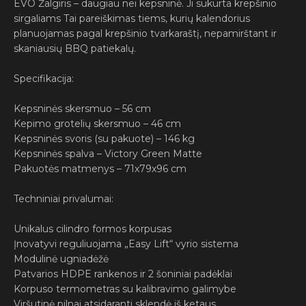
EVO Žalgiris
– daugiau nei kepsninė. Ji sukurta krepšinio
sirgaliams Tai pareiškimas tiems, kurių kalendorius
planuojamas pagal krepšinio tvarkaraštį, nepamirštant ir
skaniausių BBQ patiekalų.
Specifikacija:
Kepsninės skersmuo – 56 cm
Kepimo grotelių skersmuo – 46 cm
Kepsninės svoris (su pakuote) – 146 kg
Kepsninės spalva – Victory Green Matte
Pakuotės matmenys – 71x79x96 cm
Techniniai privalumai:
Unikalus cilindro formos korpusas
Įnovatyvi reguliuojama „Easy Lift“ vyrio sistema
Modulinė ugniadėžė
Patvarios HDPE rankenos ir 2 šoniniai padėklai
Korpuso termometras su kalibravimo galimybe
Viršutinė pilnai atsidaranti sklendė iš ketaus