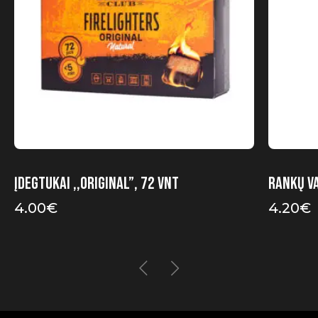
Įdegtukai ,,Original”, 72 vnt
Rankų v
4.00
€
4.20
€
Original
Current
price
price
was:
is:
7.00€.
4.20€.