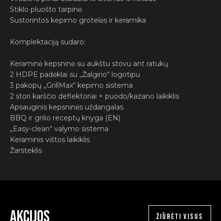
Stiklo pluošto tarpinė
Sustorintos kepimo grotelės ir keramika
Komplektaciją sudaro:
Keraminė kepsninė su aukštu stovu ant ratukų
2 HDPE padėklai su ,,Žalgirio“ logotipu
3 pakopų „GrillMax“ kepimo sistema
2 stori karščio deflektoriai + puodo/kazano laikiklis
Apsauginis kepsninės uždangalas
BBQ ir grilio receptų knyga (EN)
„Easy-clean“ valymo sistema
Keraminis vištos laikiklis
Žarsteklis
Akcijos
ŽIŪRĖTI VISUS