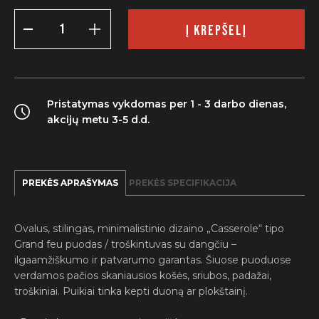
produkto
kiekis:
Į KREPŠELĮ
Ketaus
puodas,
raudonas,
5,6
l
Pristatymas vykdomas per 1 - 3 darbo dienas,
akcijų metu 3-5 d.d.
PREKĖS APRAŠYMAS
PREKĖS SPECIFIKACIJA
Ovalus, stilingas, minimalistinio dizaino „Casserole“ tipo
Grand feu puodas / troškintuvas su dangčiu –
ilgaamžiškumo ir patvarumo garantas. Šiuose puoduose
verdamos pačios skaniausios košės, sriubos, padažai,
troškiniai. Puikiai tinka kepti duoną ar plokštainį.