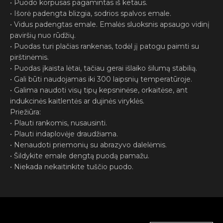
• Puodo korpusas pagamintas iš ketaus.
• Išorė padengta blizgia, sodrios spalvos emale.
• Vidus padengtas emale. Emalės sluoksnis apsaugo vidinį
paviršių nuo rūdžių.
• Puodas turi plačias rankenas, todėl jį patogu paimti su
pirštinėmis.
• Puodas įkaista lėtai, tačiau gerai išlaiko šilumą stabilią.
• Gali būti naudojamas iki 300 laipsnių temperatūroje.
• Galima naudoti visų tipų kepsninėse, orkaitėse, ant
indukcinės kaitlentės ar dujinės viryklės.
Priežiūra:
• Plauti rankomis, nusausinti.
• Plauti indaplovėje draudžiama.
• Nenaudoti priemonių su abrazyvo dalelėmis.
• Šildykite emale dengtą puodą pamažu.
• Niekada nekaitinkite tuščio puodo.