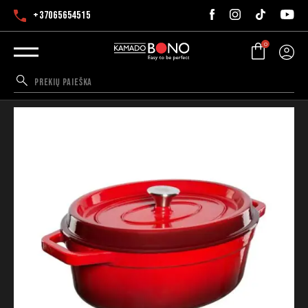
+37065654515
0