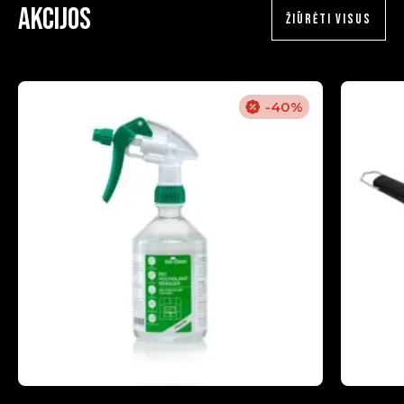
Akcijos
ŽIŪRĖTI VISUS
-40%