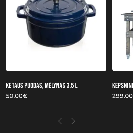
options
may
be
chosen
on
the
product
page
Ketaus puodas, mėlynas 3,5 l
Kepsnin
50.00
€
299.00
Price
range:
299.00€
through
449.00€