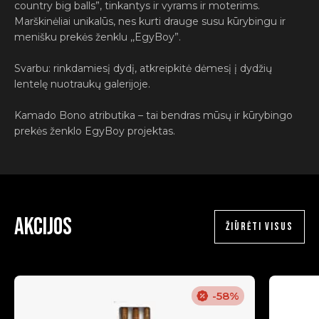
country big balls”, tinkantys ir vyrams ir moterims.
Marškinėliai unikalūs, nes kurti drauge susu kūrybingu ir
menišku prekės ženklu ,,EgyBoy”.
Svarbu: rinkdamiesį dydį, atkreipkitė dėmesį į dydžių
lentelę nuotraukų galerijoje.
Kamado Bono atributika – tai bendras mūsų ir kūrybingo
prekės ženklo EgyBoy projektas.
Akcijos
ŽIŪRĖTI VISUS
-58%