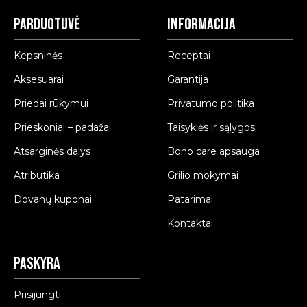
Parduotuvė
Informacija
Kepsninės
Receptai
Aksesuarai
Garantija
Priedai rūkymui
Privatumo politika
Prieskoniai – padažai
Taisyklės ir sąlygos
Atsarginės dalys
Bono care apsauga
Atributika
Grilio mokymai
Dovanų kuponai
Patarimai
Kontaktai
Paskyra
Prisijungti