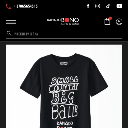
+37065654515
0