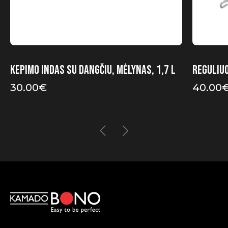
Kepimo indas su dangčiu, mėlynas, 1,7 l
Reguliu
30.00
€
40.00