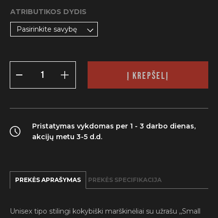
ATRIBUTIKOS DYDIS
Pasirinkite savybę
PRODUKTO
Į KREPŠELĮ
KIEKIS:
MARŠKINĖLIAI
"BIG
BALLS"
Pristatymas vykdomas per 1 - 3 darbo dienas,
akcijų metu 3-5 d.d.
PREKĖS APRAŠYMAS
PREKĖS SPECIFIKACIJA
Unisex tipo stilingi kokybiški marškinėliai su užrašu ,,Small