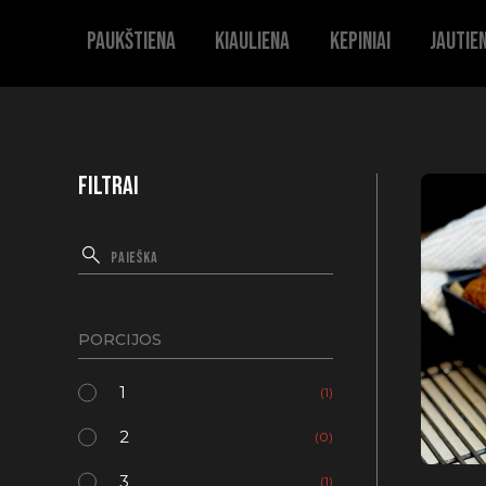
Paukštiena
Kiauliena
Kepiniai
Jautie
FILTRAI
PORCIJOS
1
(1)
2
(0)
3
(1)