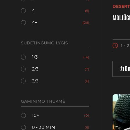
DESERT
4
(5)
Moliūg
4+
(26)
SUDĖTINGUMO LYGIS
1 - 
1/3
(14)
ŽIŪ
2/3
(7)
3/3
(6)
GAMINIMO TRUKMĖ
10+
(0)
0 - 30 MIN
(6)