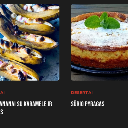
AI
DESERTAI
bananai su karamele ir
Sūrio pyragas
is