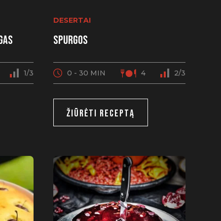
DESERTAI
gas
Spurgos
1/3
0 - 30 MIN
4
2/3
ŽIŪRĖTI RECEPTĄ