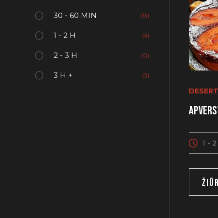
30 - 60 MIN
(13)
1 - 2 H
(6)
2 - 3 H
(0)
3 H +
(2)
DESERT
Apvers
1 - 
ŽIŪ