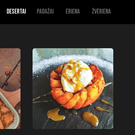
Desertai
Padažai
Ėriena
Žvėriena