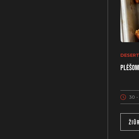
DESERT
Plėšom
30 -
ŽIŪ