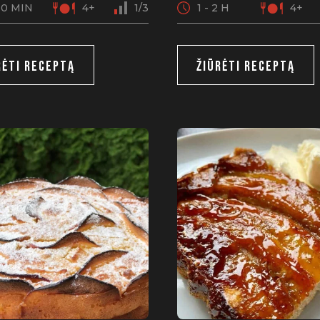
30 MIN
4+
1/3
1 - 2 H
4+
RĖTI RECEPTĄ
ŽIŪRĖTI RECEPTĄ