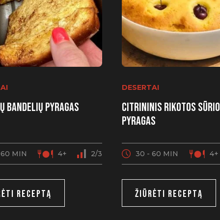
AI
DESERTAI
ų bandelių pyragas
Citrininis rikotos sūrio
pyragas
 60 MIN
4+
2/3
30 - 60 MIN
4+
RĖTI RECEPTĄ
ŽIŪRĖTI RECEPTĄ