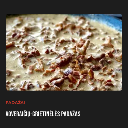
PADAŽAI
Voveraičių-grietinėlės padažas