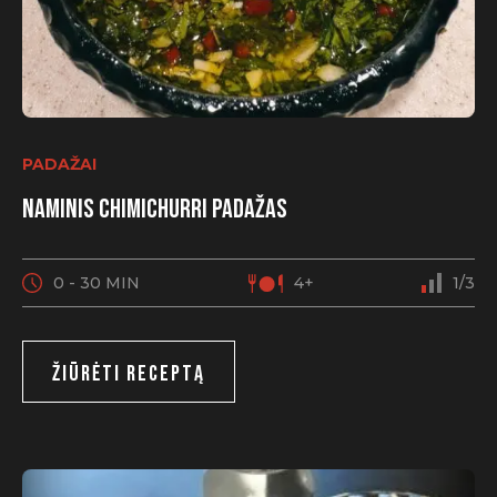
PADAŽAI
Naminis chimichurri padažas
0 - 30 MIN
4+
1/3
ŽIŪRĖTI RECEPTĄ