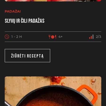
PADAŽAI
Slyvų ir čili padažas
1 - 2 H
4+
2/3
ŽIŪRĖTI RECEPTĄ