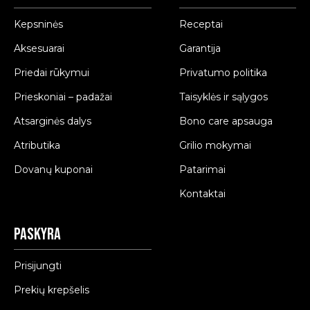
Kepsninės
Receptai
Aksesuarai
Garantija
Priedai rūkymui
Privatumo politika
Prieskoniai – padažai
Taisyklės ir sąlygos
Atsarginės dalys
Bono care apsauga
Atributika
Grilio mokymai
Dovanų kuponai
Patarimai
Kontaktai
Paskyra
Prisijungti
Prekių krepšelis