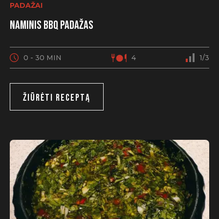
PADAŽAI
Naminis BBQ padažas
0 - 30 MIN
4
1/3
ŽIŪRĖTI RECEPTĄ