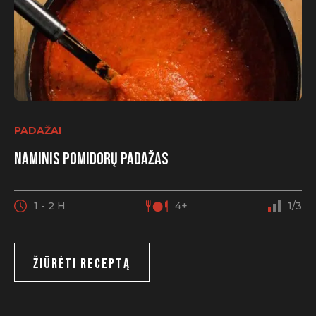
PADAŽAI
Naminis pomidorų padažas
1 - 2 H
4+
1/3
ŽIŪRĖTI RECEPTĄ