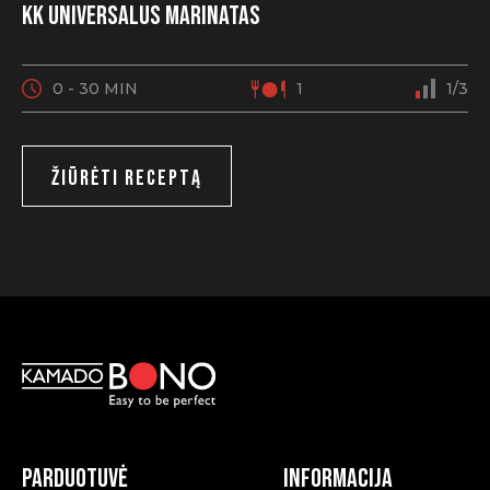
KK universalus marinatas
0 - 30 MIN
1
1/3
ŽIŪRĖTI RECEPTĄ
Parduotuvė
Informacija