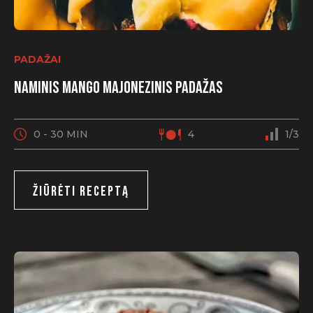
PADAŽAI
Naminis mango majonezinis padažas
0 - 30 MIN
4
1/3
ŽIŪRĖTI RECEPTĄ