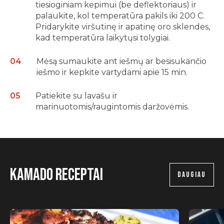
tiesioginiam kepimui (be deflektoriaus) ir
palaukite, kol temperatūra pakils iki 200 C.
Pridarykite viršutinę ir apatinę oro sklendes,
kad temperatūra laikytųsi tolygiai.
Mėsą sumaukite ant iešmų ar besisukančio
iešmo ir kepkite vartydami apie 15 min.
Patiekite su lavašu ir
marinuotomis/raugintomis daržovėmis.
Kamado receptai
DAUGIAU