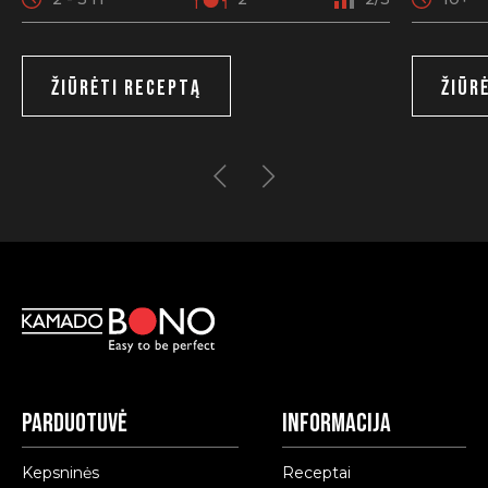
ŽIŪRĖTI RECEPTĄ
ŽIŪR
Parduotuvė
Informacija
Kepsninės
Receptai