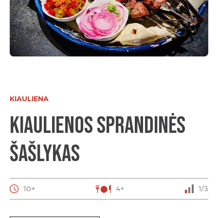
KIAULIENA
Kiaulienos sprandinės
šašlykas
10+
4+
1/3