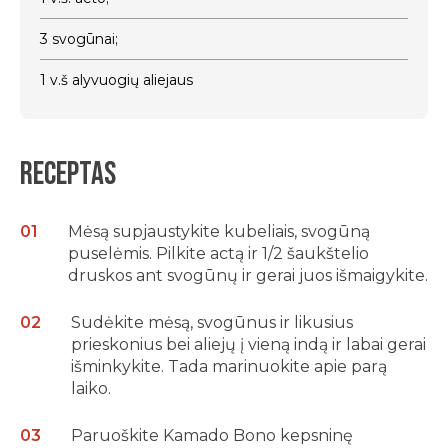
3 svogūnai;
1 v.š alyvuogių aliejaus
Receptas
Mėsą supjaustykite kubeliais, svogūną
puselėmis. Pilkite actą ir 1/2 šaukštelio
druskos ant svogūnų ir gerai juos išmaigykite.
Sudėkite mėsą, svogūnus ir likusius
prieskonius bei aliejų į vieną indą ir labai gerai
išminkykite. Tada marinuokite apie parą
laiko.
Paruoškite Kamado Bono kepsninę