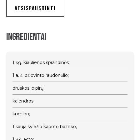
ATSISPAUSDINTI
Ingredientai
1 kg. kiaulienos sprandinės;
1 a. š. džiovinto raudonėlio;
druskos, pipirų;
kalendros;
kumino;
1 sauja šviežio kapoto baziliko;
1 v.š. acto;