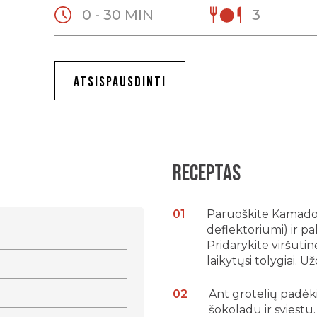
0 - 30 MIN
3
ATSISPAUSDINTI
Receptas
Paruoškite Kamado 
deflektoriumi) ir pa
Pridarykite viršuti
laikytųsi tolygiai. 
Ant grotelių padėki
šokoladu ir sviestu