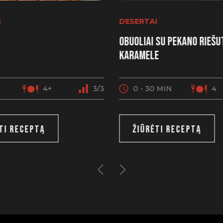
I
DESERTAI
Obuoliai su pekano riešut
karamele
4+
3/3
0 - 30 MIN
4
TI RECEPTĄ
ŽIŪRĖTI RECEPTĄ