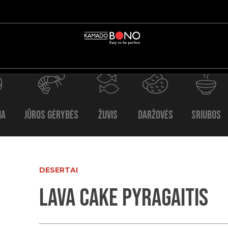
na
Jūros gėrybės
Žuvis
Daržovės
Sriubos
DESERTAI
Lava Cake pyragaitis