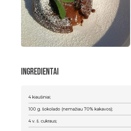
Ingredientai
4 kiaušiniai;
100 g. šokolado (nemažiau 70% kakavos);
4 v. š. cukraus;