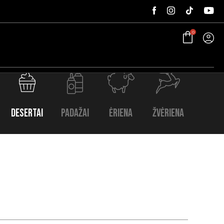
0
Desertai
Padažai
Ėriena
Žvėriena