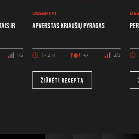
DESERTAI
DES
ais ir
Apverstas kriaušių pyragas
Per
1/3
1 - 2 H
4+
2/3
ŽIŪRĖTI RECEPTĄ