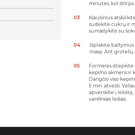
minutes, kol ištirps.
Kiaušinius atskirkite
sudėkite cukrų ir ma
sumaišykite su šoko
Išplakite baltymus 
masę. Ant grotelių
Formeles ištepkite 
kepimo akmens ir k
Dangčio viso kepimo
5 min. atvėsti. Vėli
apverskite į lėkštę,
vaniliniais ledais.