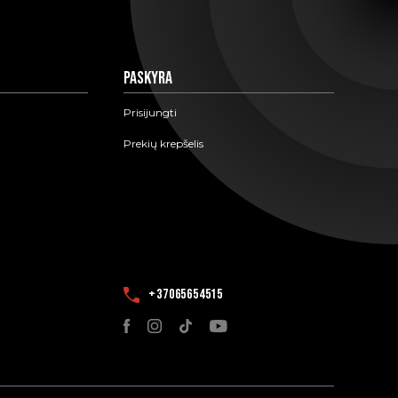
Paskyra
Prisijungti
Prekių krepšelis
+37065654515