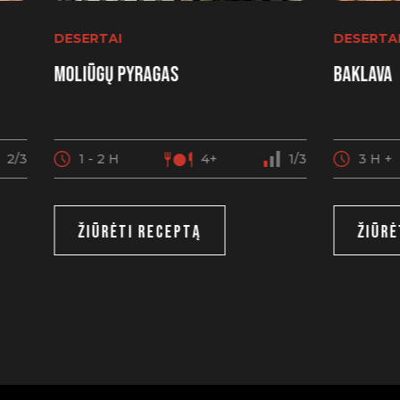
DESERTAI
DESERTA
Moliūgų pyragas
Baklava
2/3
1 - 2 H
4+
1/3
3 H +
ŽIŪRĖTI RECEPTĄ
ŽIŪRĖ