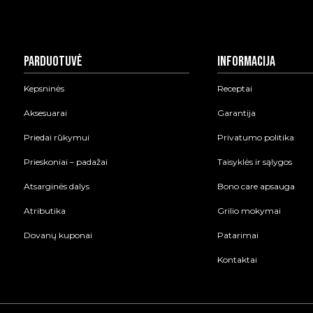
Parduotuvė
Informacija
Kepsninės
Receptai
Aksesuarai
Garantija
Priedai rūkymui
Privatumo politika
Prieskoniai – padažai
Taisyklės ir sąlygos
Atsarginės dalys
Bono care apsauga
Atributika
Grilio mokymai
Dovanų kuponai
Patarimai
Kontaktai