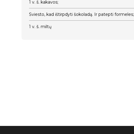
1 v. š. kakavos;
Sviesto, kad ištirpdyti šokoladą. Ir patepti formeles;
1 v. š. miltų