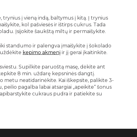
, trynius į vieną indą, baltymus į kitą. Į trynius
išykite, kol pašviesės ir ištirps cukrus. Tada
ladu. Įsijokite šaukštą miltų ir permaišykite.
iki standumo ir palengva įmaišykite į šokolado
 uždėkite
kepimo akmenį
ir jį gerai įkaitinkite.
sviestu. Supilkite paruoštą masę, dėkite ant
epkite 8 min. uždarę kepsninės dangtį.
 metu neatidarinėkite. Kai iškepsite, palikite 3-
au, peilio pagalba labai atsargiai „apeikite“ šonus
 apibarstykite cukraus pudra ir patiekite su