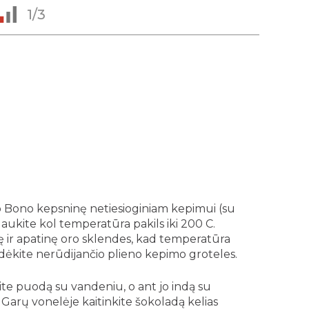
1/3
Bono kepsninę netiesioginiam kepimui (su
laukite kol temperatūra pakils iki 200 C.
nę ir apatinę oro sklendes, kad temperatūra
Uždėkite nerūdijančio plieno kepimo groteles.
te puodą su vandeniu, o ant jo indą su
. Garų vonelėje kaitinkite šokoladą kelias