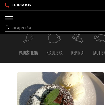
+37065654515
Paukštiena
Kiauliena
Kepiniai
Jautie