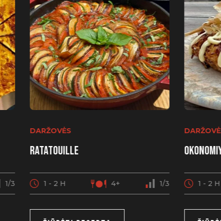
DARŽOVĖS
DARŽOVĖ
Ratatouille
Okonomiy
1/3
1 - 2 H
4+
1/3
1 - 2 H