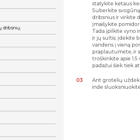
statykite ketaus kep
Suberkite svogūną, 
dribsnius ir virkit
Įmaišykite pomidorų
 dribsnių;
Tada įpilkite vyno i
ir jų sultis; Įdėkite
vandens į vieną pom
praplautumėte, ir s
troškinkite apie 1.5 v
padažui šiek tiek at
Ant grotelių uždė
inde sluoksniuokite