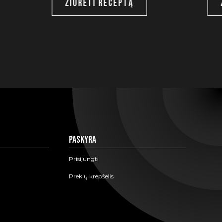
ŽIŪRĖTI RECEPTĄ
Paskyra
Prisijungti
Prekių krepšelis