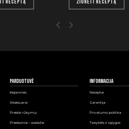
TI RECEPTĄ
ŽIŪRĖTI RECEPTĄ
Parduotuvė
Informacija
Kepsninės
Receptai
Aksesuarai
Garantija
Priedai rūkymui
Privatumo politika
Prieskoniai – padažai
Taisyklės ir sąlygos