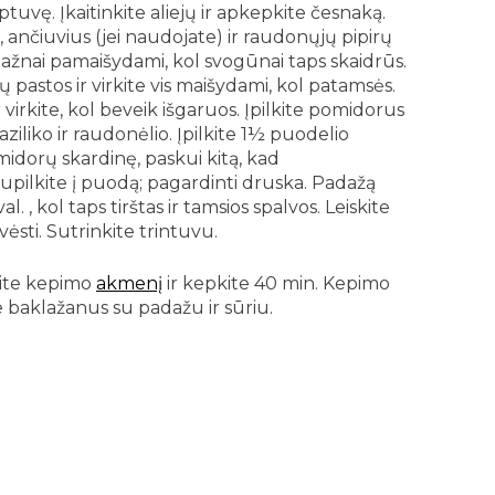
tuvę. Įkaitinkite aliejų ir apkepkite česnaką.
ančiuvius (jei naudojate) ir raudonųjų pipirų
e dažnai pamaišydami, kol svogūnai taps skaidrūs.
 pastos ir virkite vis maišydami, kol patamsės.
r virkite, kol beveik išgaruos. Įpilkite pomidorus
 baziliko ir raudonėlio. Įpilkite 1½ puodelio
idorų skardinę, paskui kitą, kad
upilkite į puodą; pagardinti druska. Padažą
al. , kol taps tirštas ir tamsios spalvos. Leiskite
vėsti. Sutrinkite trintuvu.
kite kepimo
akmenį
ir kepkite 40 min. Kepimo
 baklažanus su padažu ir sūriu.