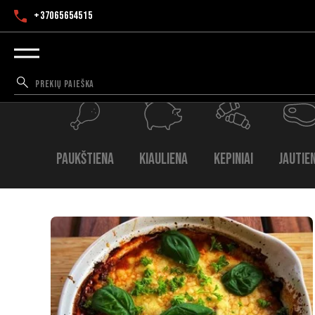
+37065654515
Paukštiena
Kiauliena
Kepiniai
Jautie