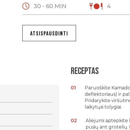
30 - 60 MIN
4
ATSISPAUSDINTI
Receptas
Paruoškite Kamado 
deflektoriaus) ir pa
Pridarykite viršuti
laikytųsi tolygiai.
Aliejumi aptepkite 
pusių ant grotelių.