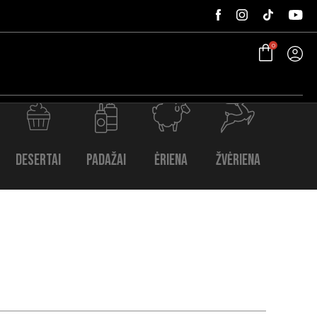
0
Desertai
Padažai
Ėriena
Žvėriena