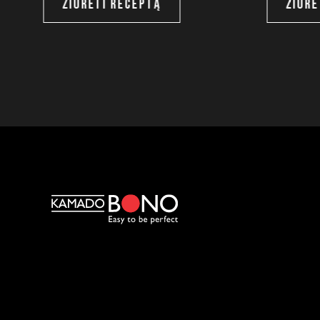
ŽIŪRĖTI RECEPTĄ
ŽIŪRĖ