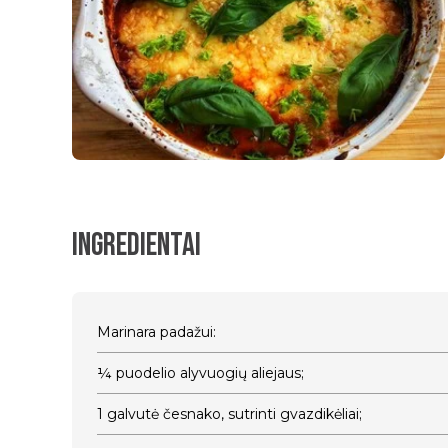
Ingredientai
Marinara padažui:
¼ puodelio alyvuogių aliejaus;
1 galvutė česnako, sutrinti gvazdikėliai;