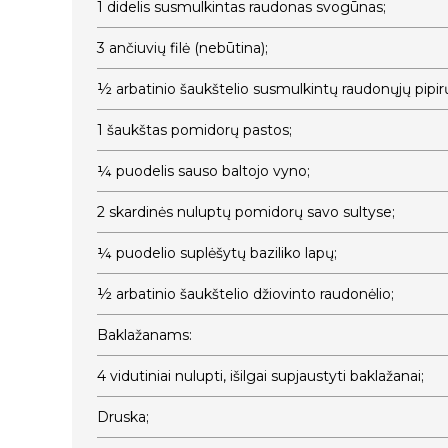
1 didelis susmulkintas raudonas svogūnas;
3 ančiuvių filė (nebūtina);
½ arbatinio šaukštelio susmulkintų raudonųjų pipirų
1 šaukštas pomidorų pastos;
¼ puodelis sauso baltojo vyno;
2 skardinės nuluptų pomidorų savo sultyse;
¼ puodelio suplėšytų baziliko lapų;
½ arbatinio šaukštelio džiovinto raudonėlio;
Baklažanams:
4 vidutiniai nulupti, išilgai supjaustyti baklažanai;
Druska;