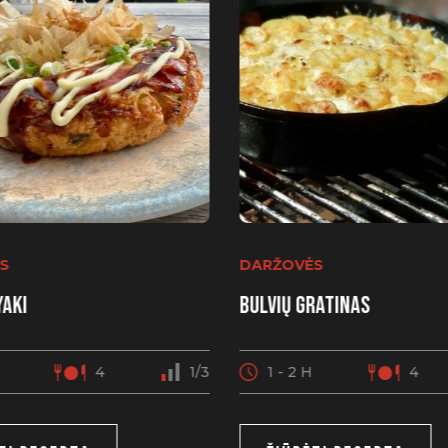
S
DARŽOVĖS
aki
Bulvių gratinas
4
1/3
1 - 2 H
4