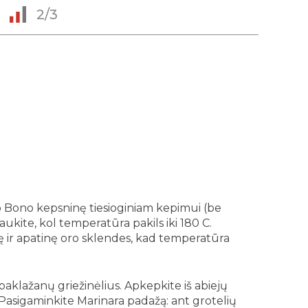
2/3
Bono kepsninę tiesioginiam kepimui (be
laukite, kol temperatūra pakils iki 180 C.
nę ir apatinę oro sklendes, kad temperatūra
baklažanų griežinėlius. Apkepkite iš abiejų
 Pasigaminkite Marinara padažą: ant grotelių