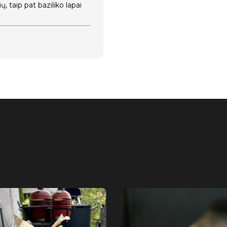
, taip pat baziliko lapai