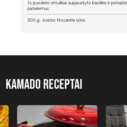
½ puodelio smulkiai supjaustyto baziliko ir petražolių
patiekimui;
300 g. šviežio Mocarela sūrio.
Kamado receptai