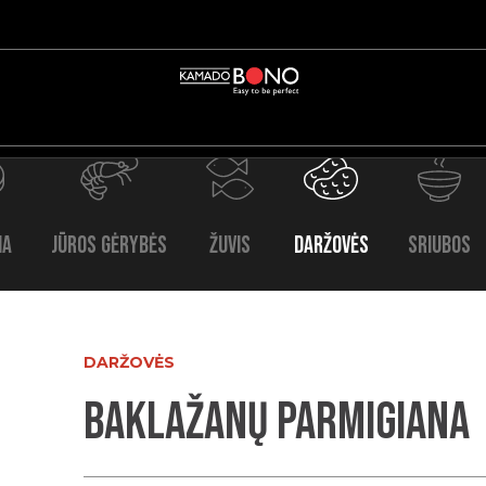
na
Jūros gėrybės
Žuvis
Daržovės
Sriubos
DARŽOVĖS
Baklažanų parmigiana