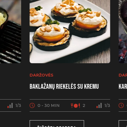
DARŽOVĖS
DA
Baklažanų riekelės su kremu
Kar
1/3
0 - 30 MIN
2
1/3