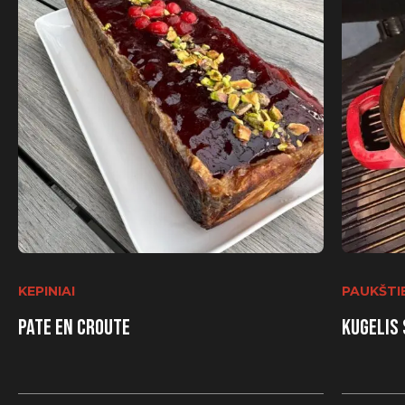
KEPINIAI
PAUKŠTIE
Pate en croute
Kugelis 