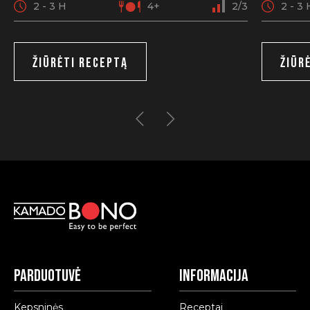
2 - 3 H
4+
2/3
2 - 3 
ŽIŪRĖTI RECEPTĄ
ŽIŪR
Parduotuvė
Informacija
Kepsninės
Receptai