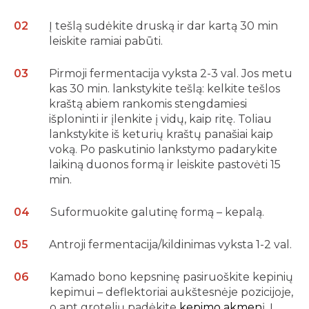
Į tešlą sudėkite druską ir dar kartą 30 min
leiskite ramiai pabūti.
Pirmoji fermentacija vyksta 2-3 val. Jos metu
kas 30 min. lankstykite tešlą: kelkite tešlos
kraštą abiem rankomis stengdamiesi
išploninti ir įlenkite į vidų, kaip ritę. Toliau
lankstykite iš keturių kraštų panašiai kaip
voką. Po paskutinio lankstymo padarykite
laikiną duonos formą ir leiskite pastovėti 15
min.
Suformuokite galutinę formą – kepalą.
Antroji fermentacija/kildinimas vyksta 1-2 val.
Kamado bono kepsninę pasiruoškite kepinių
kepimui – deflektoriai aukštesnėje pozicijoje,
o ant grotelių padėkite
kepimo akmen
į. Į