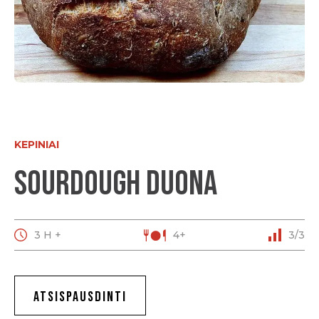
KEPINIAI
Sourdough duona
3 H +
4+
3/3
ATSISPAUSDINTI